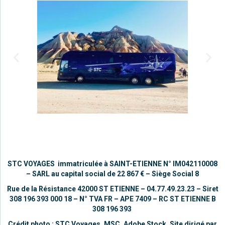
STC VOYAGES immatriculée à SAINT-ETIENNE
N° IM042110008
–
SARL au capital social de 22 867 €
– Siège Social 8
Rue de la Résistance 42000 ST ETIENNE – 04.77.49.23.23 –
Siret
308 196 393 000 18 – N° TVA FR – APE 7409 – RC ST ETIENNE B
308 196 393
Crédit photo :
STC Voyages, MSC, Adobe Stock,
Site dirigé par