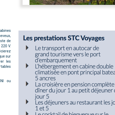
abines
heveux,
iste de
 220 V.
écierez
que sur
rer les
rtables
CNI ou