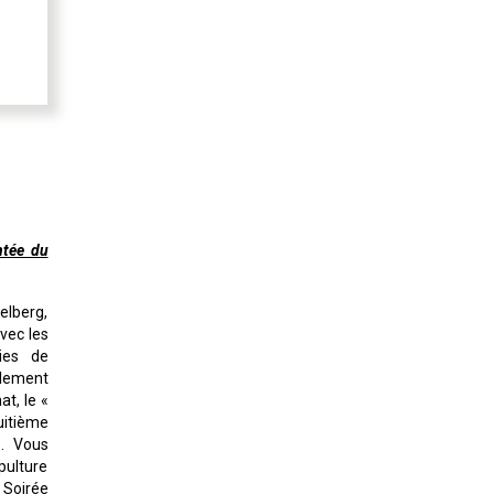
ntée du
elberg,
vec les
ies de
llement
at, le «
uitième
e. Vous
pulture
 Soirée