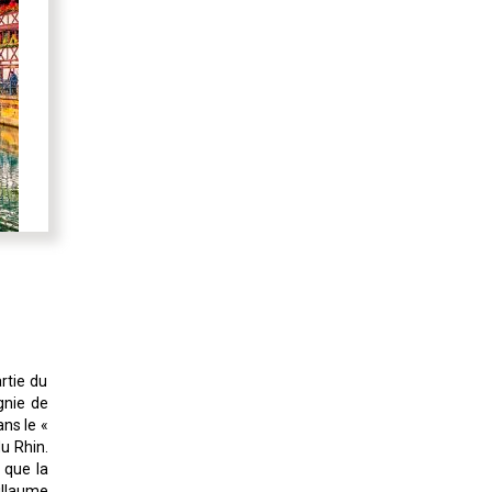
rtie du
gnie de
ans le «
du Rhin.
i que la
illaume