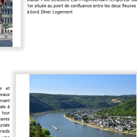
1er située au point de confluence entre les deux fleuves
à bord. Dîner. Logement.
ce et
teaux
devant
cale à
 tour
caves
riale
rieds