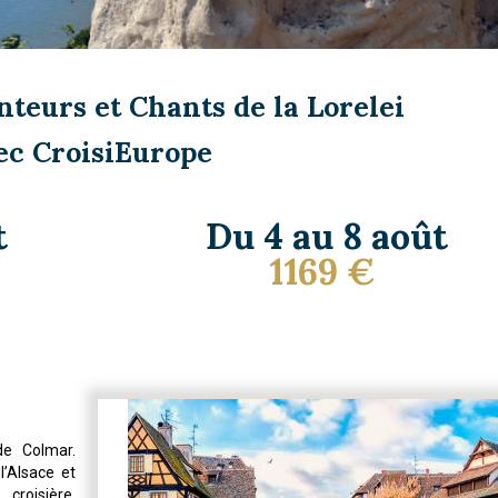
teurs et Chants de la Lorelei
ec CroisiEurope
t
Du 4 au 8 août
1169
€
de Colmar.
l’Alsace et
croisière.