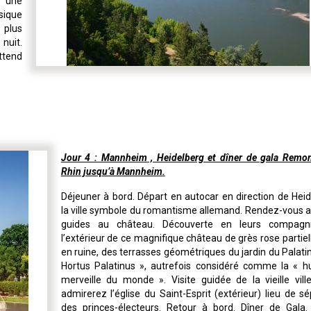
 une
sique
 plus
 nuit.
attend
Jour 4 : Mannheim , Heidelberg et dîner de gala Remo
Rhin jusqu’à Mannheim.
Déjeuner à bord. Départ en autocar en direction de Heid
la ville symbole du romantisme allemand. Rendez-vous a
guides au château. Découverte en leurs compagn
l’extérieur de ce magnifique château de grès rose partie
en ruine, des terrasses géométriques du jardin du Palatin
Hortus Palatinus », autrefois considéré comme la « h
merveille du monde ». Visite guidée de la vieille vill
admirerez l’église du Saint-Esprit (extérieur) lieu de sé
des princes-électeurs. Retour à bord. Dîner de Gala.