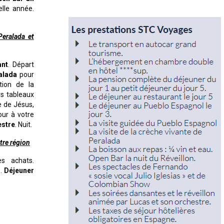
lle année.
Peralada
et
nt
. Départ
alada
pour
tion de la
rs tableaux
e de Jésus,
our à votre
estre
. Nuit.
tre région
s achats.
e.
Déjeuner