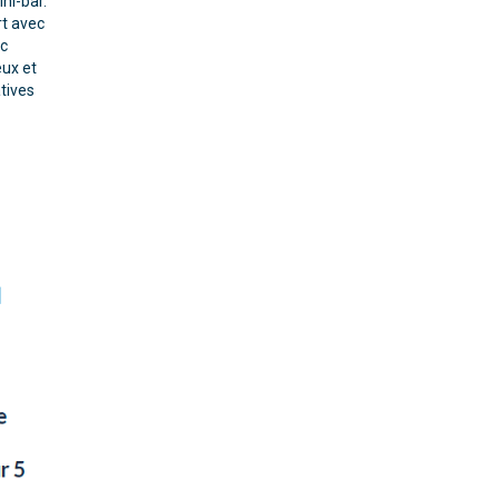
ni-bar.
rt avec
ec
eux et
atives