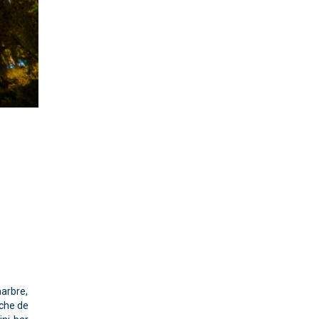
marbre,
che de