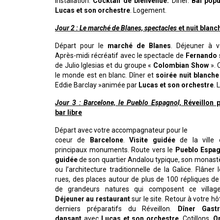
Installation.
Cocktail de bienvenue.
Dîner.
Bal popu
Lucas et son orchestre
. Logement.
Jour 2 : Le marché de Blanes, spectacles
et nuit blanc
Départ pour le
marché de Blanes
. Déjeuner à v
Après-midi récréatif avec le spectacle de
Fernando
de Julio Iglesias et du groupe «
Colombian Show
». 
le monde est en blanc. Dîner et
soirée nuit blanche
Eddie Barclay »animée par
Lucas et son orchestre
.
Jour 3 : Barcelone, le Pueblo Espagnol,
Réveillon p
bar libre
Départ avec votre accompagnateur pour le
coeur de
Barcelone
.
Visite guidée
de la ville 
principaux monuments. Route vers le
Pueblo Espag
guidée
de son quartier Andalou typique, son monast
ou l’architecture traditionnelle de la Galice. Flâner 
rues, des places autour de plus de 100 répliques d
de grandeurs natures qui composent ce village 
Déjeuner au restaurant
sur le site. Retour à votre hô
derniers préparatifs du Réveillon.
Dîner
Gast
dansant
avec
Lucas et son orchestre
. Cotillons.
Op