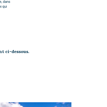
e, dans
x qui
nt ci-dessous.