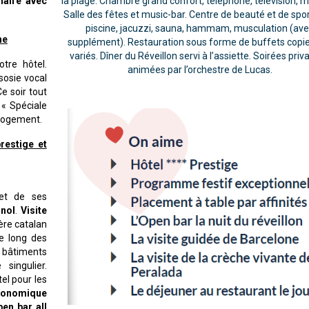
laire avec
la plage. Chambre grand confort, téléphone, télévision, mi
Salle des fêtes et music-bar. Centre de beauté et de spo
piscine, jacuzzi, sauna, hammam, musculation (av
he
supplément). Restauration sous forme de buffets copi
variés. Dîner du Réveillon servi à l’assiette. Soirées priv
otre hôtel.
animées par l’orchestre de Lucas.
sosie vocal
Ce soir tout
« Spéciale
 Logement.
restige et
et de ses
nol
.
Visite
ère catalan
le long des
e bâtiments
singulier.
tel pour les
ronomique
en bar all