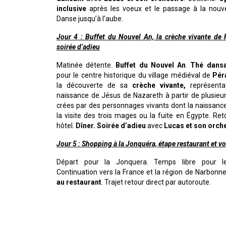
inclusive
après les voeux et le passage à la nouve
Danse jusqu’à l’aube.
Jour 4 : Buffet du Nouvel An, la crèche
vivante de 
soirée d’adieu
Matinée détente.
Buffet du Nouvel An
.
Thé dansa
pour le centre historique du village médiéval de
Pér
la découverte de sa
crèche vivante,
représenta
naissance de Jésus de Nazareth à partir de plusieu
crées par des personnages vivants dont la naissanc
la visite des trois mages ou la fuite en Égypte. Ret
hôtel.
Dîner. Soirée d’adieu
avec
Lucas et son orch
Jour 5 : Shopping à la Jonquéra, étape restaurant et vo
Départ pour la Jonquera. Temps libre pour le
Continuation vers la France et la région de Narbonn
au restaurant
. Trajet retour direct par autoroute.